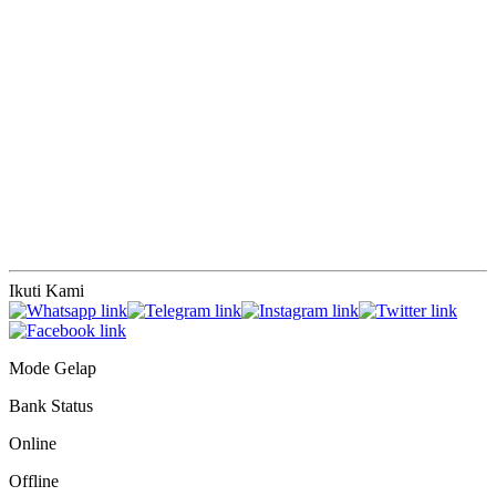
Ikuti Kami
Mode Gelap
Bank Status
Online
Offline