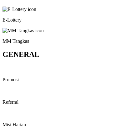
E-Lottery
MM Tangkas
GENERAL
Promosi
Referral
Misi Harian