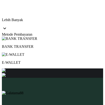
Lebih Banyak
keyboard_arrow_down
Metode Pembayaran
BANK TRANSFER
E-WALLET