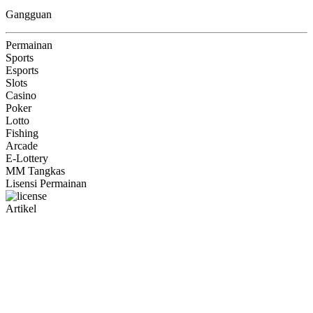
Gangguan
Permainan
Sports
Esports
Slots
Casino
Poker
Lotto
Fishing
Arcade
E-Lottery
MM Tangkas
Lisensi Permainan
Artikel